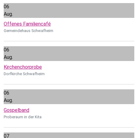
06
Aug.
Offenes Familiencafé
Gemeindehaus Schwafheim
06
Aug.
Kirchenchorprobe
Dorfkirche Schwafheim
06
Aug.
Gospelband
Proberaum in der Kita
07