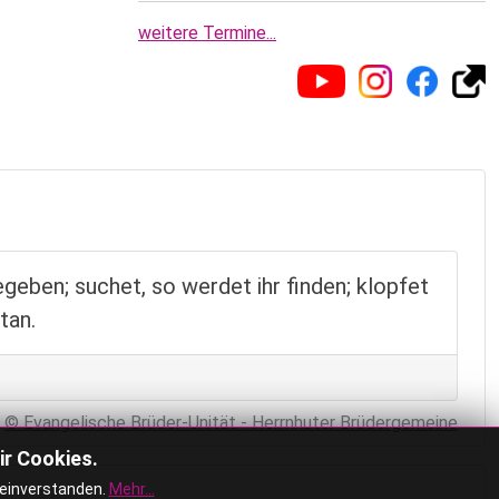
weitere Termine...
egeben; suchet, so werdet ihr finden; klopfet
tan.
© Evangelische Brüder-Unität - Herrnhuter Brüdergemeine
ir Cookies.
 einverstanden.
Mehr...