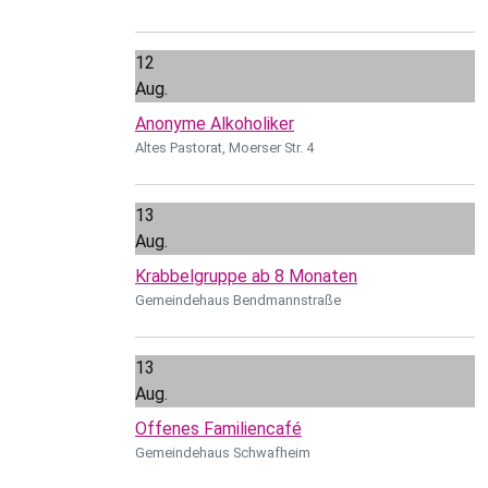
12
Aug.
Anonyme Alkoholiker
Altes Pastorat, Moerser Str. 4
13
Aug.
Krabbelgruppe ab 8 Monaten
Gemeindehaus Bendmannstraße
13
Aug.
Offenes Familiencafé
Gemeindehaus Schwafheim