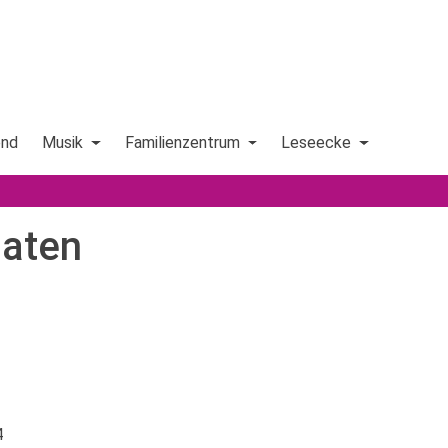
end
Musik
Familienzentrum
Leseecke
naten
4