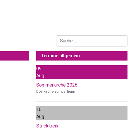
Suchen
Type 2 or more characters for result
Termine allgemein
09
Aug.
Sommerkirche 2026
Dorfkirche Schwafheim
10
Aug.
Strickkreis