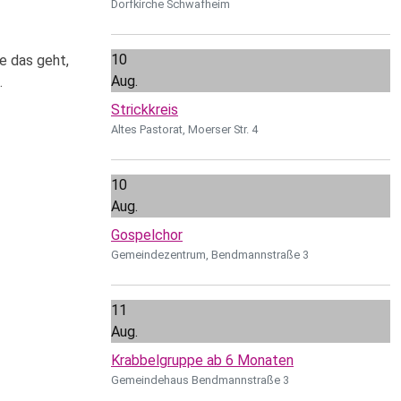
Dorfkirche Schwafheim
10
e das geht,
Aug.
n.
Strickkreis
Altes Pastorat, Moerser Str. 4
10
Aug.
Gospelchor
Gemeindezentrum, Bendmannstraße 3
11
Aug.
Krabbelgruppe ab 6 Monaten
Gemeindehaus Bendmannstraße 3