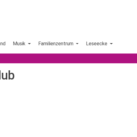
end
Musik
Familienzentrum
Leseecke
lub