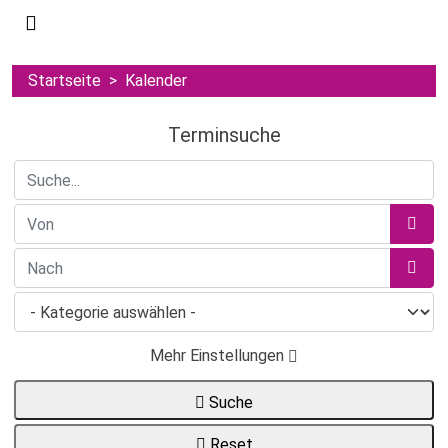
Startseite
Kalender
Terminsuche
Suche...
Kale
Kale
Mehr Einstellungen
Suche
Reset