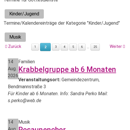
Kinder/Jugend
Termine/Kalendereinträge der Kategorie "Kinder/Jugend"
Musik
Zurück
Weiter
...
2
1
3
4
5
6
25
14
Familien
Krabbelgruppe ab 6 Monaten
Aug.
2026
Veranstaltungsort:
Gemeindezentrum,
Bendmannstraße 3
Für Kinder ab 6 Monaten. Info: Sandra Perko Mail:
s.perko@web.de
14
Musik
Posaunenchor
Aug.