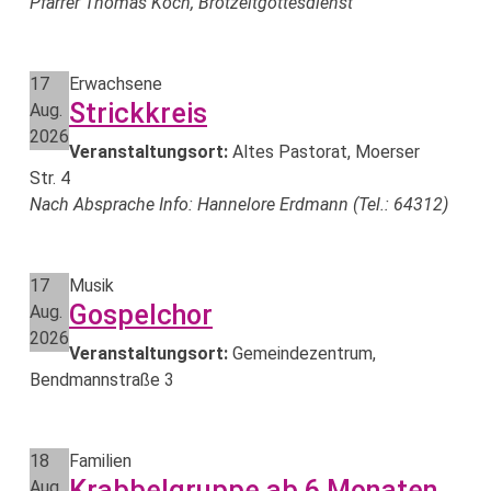
Pfarrer Thomas Koch, Brotzeitgottesdienst
17
Erwachsene
Strickkreis
Aug.
2026
Veranstaltungsort:
Altes Pastorat, Moerser
Str. 4
Nach Absprache Info: Hannelore Erdmann (Tel.: 64312)
17
Musik
Gospelchor
Aug.
2026
Veranstaltungsort:
Gemeindezentrum,
Bendmannstraße 3
18
Familien
Krabbelgruppe ab 6 Monaten
Aug.