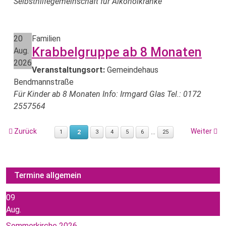
Selbsthilfegemeinschaft für Alkoholkranke
20
Familien
Krabbelgruppe ab 8 Monaten
Aug.
2026
Veranstaltungsort:
Gemeindehaus
Bendmannstraße
Für Kinder ab 8 Monaten Info: Irmgard Glas Tel.: 0172
2557564
Zurück
Weiter
...
2
1
3
4
5
6
25
Termine allgemein
09
Aug.
Sommerkirche 2026