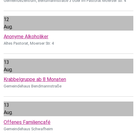
Gemeindezentrum, Bendmannstraße 3 oder im Pastorat Moerser Str. 4
12
Aug.
Anonyme Alkoholiker
Altes Pastorat, Moerser Str. 4
13
Aug.
Krabbelgruppe ab 8 Monaten
Gemeindehaus Bendmannstraße
13
Aug.
Offenes Familiencafé
Gemeindehaus Schwafheim