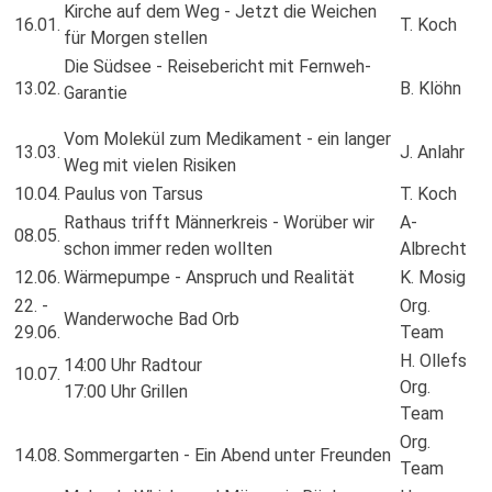
Kirche auf dem Weg - Jetzt die Weichen
16.01.
T. Koch
für Morgen stellen
Die Südsee - Reisebericht mit Fernweh-
13.02.
B. Klöhn
Garantie
Vom Molekül zum Medikament - ein langer
13.03.
J. Anlahr
Weg mit vielen Risiken
10.04.
Paulus von Tarsus
T. Koch
Rathaus trifft Männerkreis - Worüber wir
A-
08.05.
schon immer reden wollten
Albrecht
12.06.
Wärmepumpe - Anspruch und Realität
K. Mosig
22. -
Org.
Wanderwoche Bad Orb
29.06.
Team
H. Ollefs
14:00 Uhr Radtour
10.07.
Org.
17:00 Uhr Grillen
Team
Org.
14.08.
Sommergarten - Ein Abend unter Freunden
Team